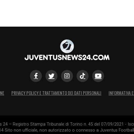
ONE
PRIVACY POLICY E TRATTAMENTO DEI DATI PERSONALI
INFORMATIVA E
24 – Registro Stampa Tribunale di Torino n. 45 del 07/09/2021 - Iscr
014 Sito non ufficiale, non autorizzato o connesso a Juventus Footbal