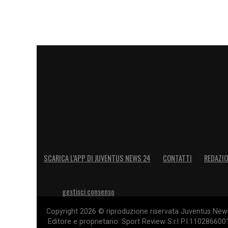
SCARICA L’APP DI JUVENTUS NEWS 24
CONTATTI
REDAZI
gestisci consenso
Copyright 2026 © riproduzione riservata Juventus News 
Editore e proprietario: Sport Review S.r.l P.I.11028660