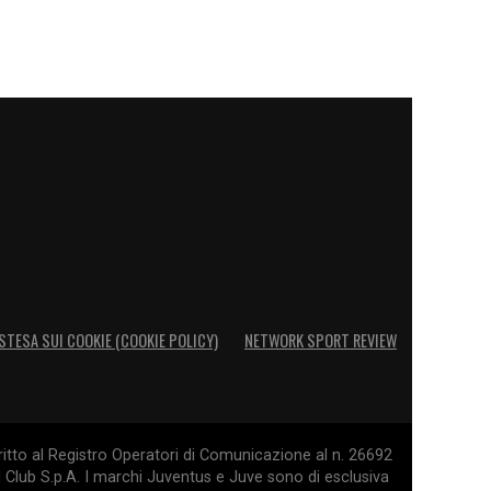
STESA SUI COOKIE (COOKIE POLICY)
NETWORK SPORT REVIEW
itto al Registro Operatori di Comunicazione al n. 26692
l Club S.p.A. I marchi Juventus e Juve sono di esclusiva