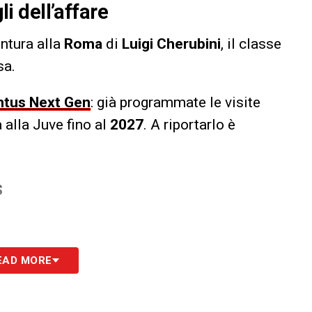
li dell’affare
ntura alla
Roma
di
Luigi Cherubini
, il classe
sa.
ntus Next Gen
: già programmate le visite
 alla Juve fino al
2027
. A riportarlo è
S
EAD MORE