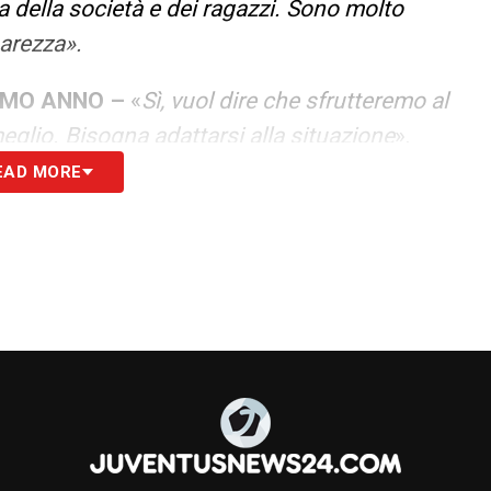
a della società e dei ragazzi. Sono molto
marezza».
IMO ANNO –
«
Sì, vuol dire che sfrutteremo al
eglio. Bisogna adattarsi alla situazione
».
EAD MORE
CALVO –
«
Noi dobbiamo finirla perché abbiamo
noi stessi e per i tifosi. Stasera con un pareggio
la Champions League sul campo, alle cose
e l’anno prossimo quando partiremo sapremo
nquillità
».
 che ho chiesto ai ragazzi è di fare il massimo,
engano a mancare
».