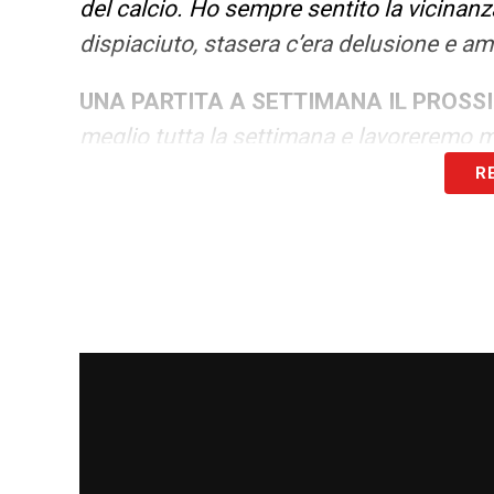
del calcio. Ho sempre sentito la vicinanz
dispiaciuto, stasera c’era delusione e a
UNA PARTITA A SETTIMANA IL PROSS
meglio tutta la settimana e lavoreremo m
R
COMMENTO DELLE DICHIARAZIONI DI 
fatto 69 punti, gli sforzi vanno fatti per 
matematicamente saremmo stati dentro 
esterne pensa la società. Mi auguro ch
dove saremo per poi lavorare in totale tra
LA REAZIONE DEI GIOCATORI –
«
Quello
poi è umano che le energie mentali ti v