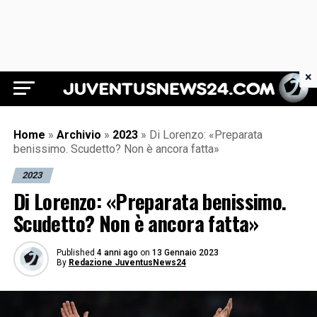
×
Juventus News 24
Home
»
Archivio
»
2023
»
Di Lorenzo: «Preparata
benissimo. Scudetto? Non è ancora fatta»
2023
Di Lorenzo: «Preparata benissimo.
Scudetto? Non è ancora fatta»
Published
4 anni ago
on
13 Gennaio 2023
By
Redazione JuventusNews24