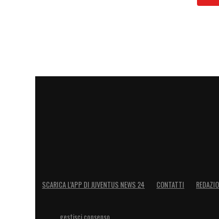
Michael Jordan
Considerato il miglior giocatore di basket
paragonata nel calcio la figura di Crist
competitivo dentro e fuori dal campo. Co
ama mostrare la sua competitività anche
Atlantic City, anche se la sua vera passi
dello sport sul campo da golf per scommes
al tavolo verde è stata di un milione di do
Si tratta di una somma che manderebbe su
campione. Il suo patrimonio netto, infatt
miliardi di dollari. Una perdita di un mil
SCARICA L’APP DI JUVENTUS NEWS 24
CONTATTI
REDAZI
perdere qualche centinaio di euro. Si p
abbia perso il sonno per quella nottata s
gestisci consenso