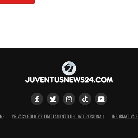
 di tutti i tempi (recentemente, a lui è stata
iano Ronaldo) Michael Jordan è stato molto
me un altro giocatore, Charles Barkley, Jordan
 mentre gioca nei casinò, generalmente ad
one è competere con i suoi amici e altre star
se e tiro alti. La sua perdita più significativa
llari.
l lastrico tantissimi, ma non il grande
i, è stato stimato quest’anno da Forbes in 1,8
ione, dunque, rappresenta per lui quanto per molti
ONE
PRIVACY POLICY E TRATTAMENTO DEI DATI PERSONALI
INFORMATIVA E
uò dunque ritenere che il campione americano non
fortunata.