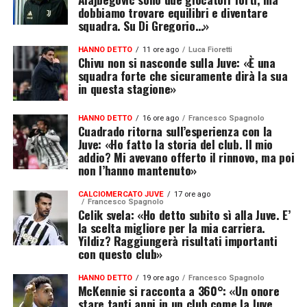
dobbiamo trovare equilibri e diventare
squadra. Su Di Gregorio…»
HANNO DETTO
11 ore ago
Luca Fioretti
Chivu non si nasconde sulla Juve: «È una
squadra forte che sicuramente dirà la sua
in questa stagione»
HANNO DETTO
16 ore ago
Francesco Spagnolo
Cuadrado ritorna sull’esperienza con la
Juve: «Ho fatto la storia del club. Il mio
addio? Mi avevano offerto il rinnovo, ma poi
non l’hanno mantenuto»
CALCIOMERCATO JUVE
17 ore ago
Francesco Spagnolo
Celik svela: «Ho detto subito sì alla Juve. E’
la scelta migliore per la mia carriera.
Yildiz? Raggiungerà risultati importanti
con questo club»
HANNO DETTO
19 ore ago
Francesco Spagnolo
McKennie si racconta a 360°: «Un onore
stare tanti anni in un club come la Juve.