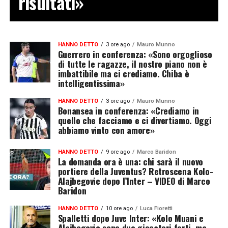
risultati»
HANNO DETTO
3 ore ago
Mauro Munno
Guerrero in conferenza: «Sono orgoglioso
di tutte le ragazze, il nostro piano non è
imbattibile ma ci crediamo. Chiba è
intelligentissima»
HANNO DETTO
3 ore ago
Mauro Munno
Bonansea in conferenza: «Crediamo in
quello che facciamo e ci divertiamo. Oggi
abbiamo vinto con amore»
HANNO DETTO
9 ore ago
Marco Baridon
La domanda ora è una: chi sarà il nuovo
portiere della Juventus? Retroscena Kolo-
Alajbegovic dopo l’Inter – VIDEO di Marco
Baridon
HANNO DETTO
10 ore ago
Luca Fioretti
Spalletti dopo Juve Inter: «Kolo Muani e
Alajbegovic sono due giocatori forti, ma