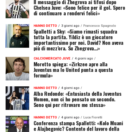
Il messaggio di Zhegrova ai tifosi dopo
Chelsea Juve: «Sono felice per il gol. Spero
di continuare a rendervi felici»
HANNO DETTO
3 giorni ago
Francesco Spagnolo
Spalletti a Sky: «Siamo rimasti squadra
tutta la partita. Yildiz è un giocatore
importantissimo per noi. David? Non aveva
più di mezz’ora. Su Zhegrova…»
CALCIOMERCATO JUVE
4 giorni ago
Moretto spiega: «Zirkzee apre alla
Juventus ma lo United punta a questa
formula»
HANNO DETTO
4 giorni ago
Alba Redondo: «Entusiasta della Juventus
Women, non ci ho pensato un secondo.
Sono qui per ritrovare me stessa»
HANNO DETTO
4 giorni ago
Luca Fioretti
Conferenza stampa Spalletti: «Kolo Muani
e Alajbegovic? Contento del lavoro della