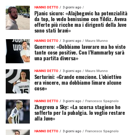
HANNO DETTO
3 giorni ago
Pjanic sicuro: «Alajbegovic ha potenzialità
da top, lo vedo benissimo con Yildiz. Aveva
offerte più ricche ma i dirigenti della Juve
sono stati bravi»
HANNO DETTO
3 giorni ago
Mauro Munno
Guerrero: «Dobbiamo lavorare ma ho visto
tante cose positive. Con l’Hammarby sarà
una partita diversa»
HANNO DETTO
3 giorni ago
Mauro Munno
Serturini: «Grande emozione. L’obiettivo
era vincere, ma dobbiamo limare alcune
cose»
HANNO DETTO
3 giorni ago
Francesco Spagnolo
Zhegrova a Sky: «La scorsa stagione ho
sofferto per la pubalgia. Io voglio restare
alla Juve»
HANNO DETTO
3 giorni ago
Francesco Spagnolo