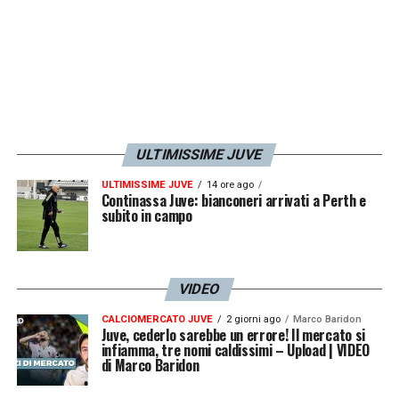
innesti di
Caldara
e (forse)
Spinazzola
.
MILANO PIU’ PRESENTE
– L’
Inter
a quota 4
(D’Ambrosio, Gagliardini, Candreva, Eder)
raggiunge i bianconeri come squadra più
rappresentata. Subito sotto il
Milan
, grazie a
ULTIMISSIME JUVE
Donnarumma
, De Sciglio e Romagnoli.
ULTIMISSIME JUVE
14 ore ago
Segno finalmente di una italianità che
Continassa Juve: bianconeri arrivati a Perth e
subito in campo
faticava a manifestarsi sotto il Duomo,
nonostante closing e dollari asiatici vari.
Almeno per queste due partite non è più
VIDEO
solamente
Ital-Juve
.
CALCIOMERCATO JUVE
2 giorni ago
Marco Baridon
Juve, cederlo sarebbe un errore! Il mercato si
infiamma, tre nomi caldissimi – Upload | VIDEO
LA PLAYLIST DELLE NOSTRE TOP NEWS
di Marco Baridon