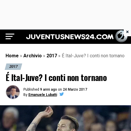
×
Juventus News 24
Home
»
Archivio
»
2017
»
É Ital-Juve? I conti non tornano
2017
É Ital-Juve? I conti non tornano
Published
9 anni ago
on
24 Marzo 2017
By
Emanuele Lubatti