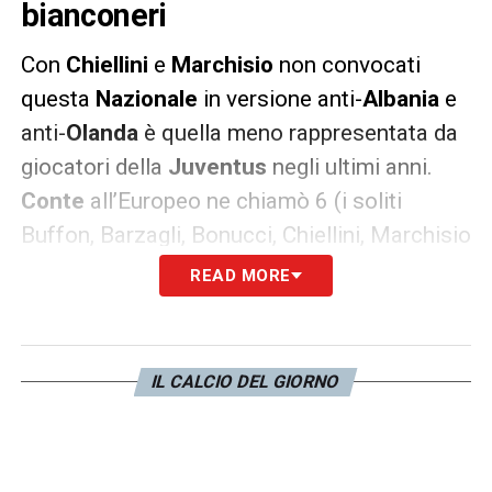
bianconeri
Con
Chiellini
e
Marchisio
non convocati
questa
Nazionale
in versione anti-
Albania
e
anti-
Olanda
è quella meno rappresentata da
giocatori della
Juventus
negli ultimi anni.
Conte
all’Europeo ne chiamò 6 (i soliti
Buffon, Barzagli, Bonucci, Chiellini, Marchisio
più
Zaza
e
Sturaro
), con Rugani riserva. Ora
READ MORE
siamo a quattro: la
BBC
(senza C) e
Rugani
.
Mancano centrocampisti e soprattutto
attaccanti, considerando che in rosa i
IL CALCIO DEL GIORNO
bianconeri in quel ruolo non hanno italiani.
Ma c’è da consolarsi con gli argentini e la
difesa sempre più azzurra, vedi i prossimi