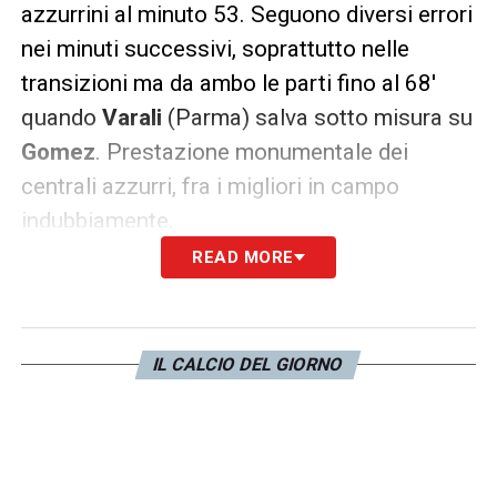
azzurrini al minuto 53. Seguono diversi errori
nei minuti successivi, soprattutto nelle
transizioni ma da ambo le parti fino al 68′
quando
Varali
(Parma) salva sotto misura su
Gomez
. Prestazione monumentale dei
centrali azzurri, fra i migliori in campo
indubbiamente.
READ MORE
Al 71′ Italia ancora fortunata, il subentrato
Alves
, figlio dell’ex leggenda del Real Madrid,
Marcelo
, stacca su
Dattilo
ma la traversa gli
IL CALCIO DEL GIORNO
nega la gioia del gol a Lupo Battuto. Spagna
ad un passo dal pareggio, azzurri in agonia.
Al 78′ la Spagna trova il meritato pareggio,
dalla destra
Exposito
pesca
Urrestarazu
che