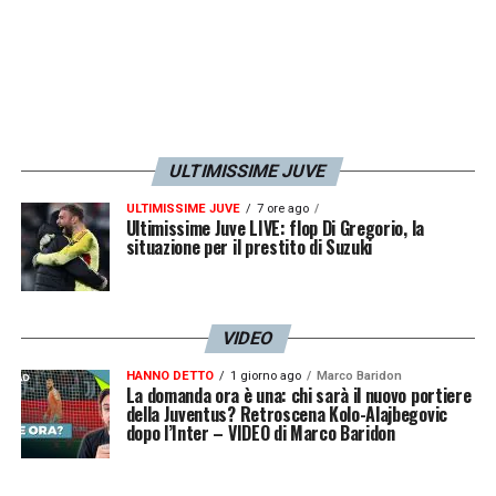
incrocia di testa, Varali salva sulla linea e
Tunkara non ribatte in rete ma lo stesso
Urrestarazu torna sul pallone e
fortunosamente infila nel sacco. Sulle ali
dell’entusiasmo le giovani Furie Rosse
ULTIMISSIME JUVE
provano ad accelerare ma l’Italia difende
ULTIMISSIME JUVE
7 ore ago
bene e cerca la ripartenze senza però creare
Ultimissime Juve LIVE: flop Di Gregorio, la
situazione per il prestito di Suzuki
pericoli a
Ponce
. Dopo 5 minuti di recupero,
si va ai calci di rigore.
VIDEO
Ai tiri dal dischetto
Lupo si prende
HANNO DETTO
1 giorno ago
Marco Baridon
nuovamente la scena
parando ben due
La domanda ora è una: chi sarà il nuovo portiere
della Juventus? Retroscena Kolo-Alajbegovic
rigori
, per gli azzurri segnano Corigliano,
dopo l’Inter – VIDEO di Marco Baridon
Gasparello, Dattilo e Rocca.
L’Italia dunque
va in finale
, dove incontrerà il
Belgio
che nel