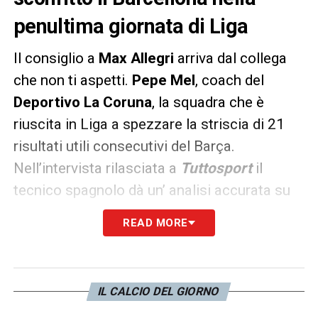
penultima giornata di Liga
Il consiglio a
Max Allegri
arriva dal collega
che non ti aspetti.
Pepe Mel
, coach del
Deportivo La Coruna
, la squadra che è
riuscita in Liga a spezzare la striscia di 21
risultati utili consecutivi del Barça.
Nell’intervista rilasciata a
Tuttosport
il
tecnico spagnolo dà un’ analisi accurata su
come bisogna affrontare i cosiddetti
READ MORE
“marziani”. «
Cambiano gli allenatori, ma la
filosofia del
Barcellona
rimane uguale da 10
anni a questa parte. Io li ho studiati fin dai
IL CALCIO DEL GIORNO
tempi di
Guardiola
ed ero già riusciti a