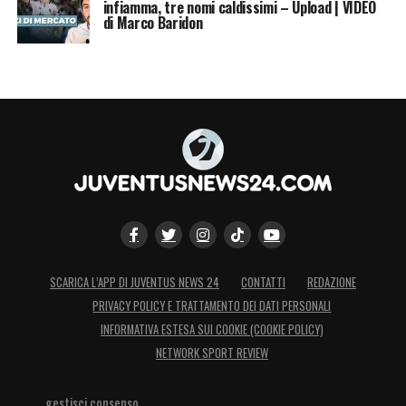
infiamma, tre nomi caldissimi – Upload | VIDEO
quattro uomini in avanti metterà
di Marco Baridon
sicuramente in difficoltà
Luis Enrique
. Noi
poi abbiamo fatto due gol da calcio
d’angolo:
non sono dei grandi saltatori
».
LA PLAYLIST DELLE NOSTRE TOP NEWS
SCARICA L’APP DI JUVENTUS NEWS 24
CONTATTI
REDAZIONE
PRIVACY POLICY E TRATTAMENTO DEI DATI PERSONALI
INFORMATIVA ESTESA SUI COOKIE (COOKIE POLICY)
NETWORK SPORT REVIEW
gestisci consenso