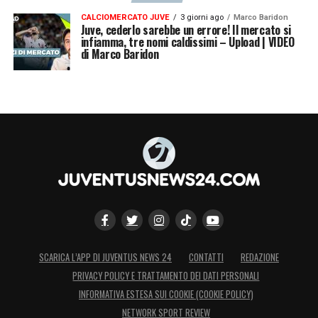
CALCIOMERCATO JUVE
3 giorni ago
Marco Baridon
Juve, cederlo sarebbe un errore! Il mercato si
infiamma, tre nomi caldissimi – Upload | VIDEO
di Marco Baridon
SCARICA L’APP DI JUVENTUS NEWS 24
CONTATTI
REDAZIONE
PRIVACY POLICY E TRATTAMENTO DEI DATI PERSONALI
INFORMATIVA ESTESA SUI COOKIE (COOKIE POLICY)
NETWORK SPORT REVIEW