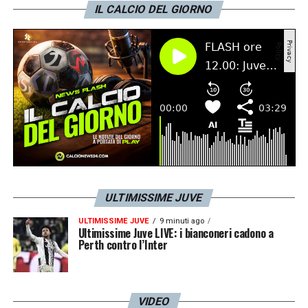
ancora tre settimane per il pieno recupero e
IL CALCIO DEL GIORNO
Simeone, che ha avuto l’ultima parola, ha
deciso di non poter aspettare ancora così
tanto.
LA PLAYLIST DELLE NOSTRE TOP NEWS
ULTIMISSIME JUVE
ULTIMISSIME JUVE
9 minuti ago
Ultimissime Juve LIVE: i bianconeri cadono a
Perth contro l’Inter
VIDEO