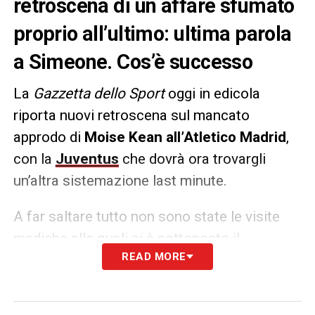
retroscena di un affare sfumato
proprio all’ultimo: ultima parola
a Simeone. Cos’è successo
La
Gazzetta dello Sport
oggi in edicola
riporta nuovi retroscena sul mancato
approdo di
Moise Kean all’Atletico Madrid
,
con la
Juventus
che dovrà ora trovargli
un’altra sistemazione last minute.
A far saltare tutto non sono state le visite
mediche alle quali si è sottoposto il
READ MORE
giocatore,
ma le successive valutazioni
fatte dal club madrileno
. E’ infatti stato
evidenziato come all’attaccante servissero