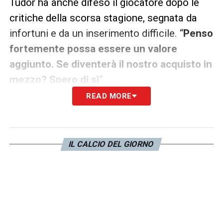
Tudor ha anche difeso il giocatore dopo le
critiche della scorsa stagione, segnata da
infortuni e da un inserimento difficile. “
Penso
fortemente possa essere un valore
aggiunto. Se diventerà il nostro acquisto in
mezzo? Spero di sì
“.
READ MORE
Per la
Signora
, il pieno recupero di
Koopmeiners
nel suo nuovo ruolo vale
quanto un grande colpo di mercato. La
IL CALCIO DEL GIORNO
scommessa di Tudor è lanciata: trasformare
un trequartista in un perno della mediana per
rendere la
Vecchia Signora
ancora più forte
e imprevedibile.
Queste le parole di Tudor
: «In questi