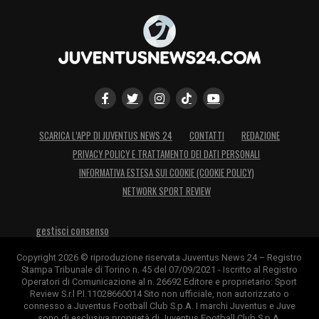
nostro acquisto in mezzo? Spero di sì,
perché è un giocatore di qualità. Per lui è
stato un anno di ambientamento: è arrivato a
settembre senza preparazione ed è stato
“buttato” subito in campo. Poi ha avuto due
o tre infortuni, l’ultimo con me: out per tre
SCARICA L’APP DI JUVENTUS NEWS 24
CONTATTI
REDAZIONE
mesi. Penso fortemente possa essere un
PRIVACY POLICY E TRATTAMENTO DEI DATI PERSONALI
valore aggiunto».
INFORMATIVA ESTESA SUI COOKIE (COOKIE POLICY)
NETWORK SPORT REVIEW
LA PLAYLIST DELLE NOSTRE TOP NEWS
gestisci consenso
Copyright 2026 © riproduzione riservata Juventus News 24 – Registro
Stampa Tribunale di Torino n. 45 del 07/09/2021 - Iscritto al Registro
Operatori di Comunicazione al n. 26692 Editore e proprietario: Sport
Review S.r.l P.I.11028660014 Sito non ufficiale, non autorizzato o
connesso a Juventus Football Club S.p.A. I marchi Juventus e Juve
sono di esclusiva proprietà di Juventus Football Club S.p.A.