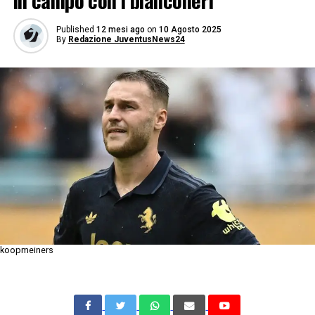
in campo con i bianconeri
Published
12 mesi ago
on
10 Agosto 2025
By
Redazione JuventusNews24
koopmeiners