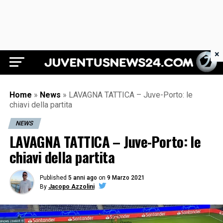
×
Juventus News 24
Home
»
News
»
LAVAGNA TATTICA – Juve-Porto: le
chiavi della partita
NEWS
LAVAGNA TATTICA – Juve-Porto: le
chiavi della partita
Published
5 anni ago
on
9 Marzo 2021
By
Jacopo Azzolini