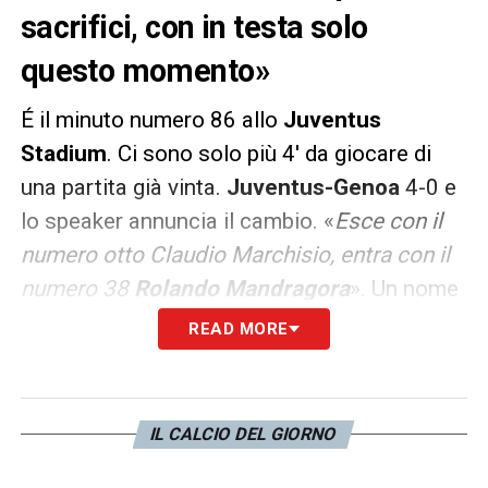
sacrifici, con in testa solo
questo momento»
É il minuto numero 86 allo
Juventus
Stadium
. Ci sono solo più 4′ da giocare di
una partita già vinta.
Juventus-Genoa
4-0 e
lo speaker annuncia il cambio. «
Esce con il
numero otto Claudio Marchisio, entra con il
numero 38
Rolando Mandragora
». Un nome
che tutti avevano già quasi dimenticato. Ed è
READ MORE
così che un momento del tutto inutile diventa
pieno di significato. Mandragora, il ragazzo
cresciuto nel
Genoa
, preso dalla
Juve
dopo
IL CALCIO DEL GIORNO
la grande stagione a
Pescara
dello scorso