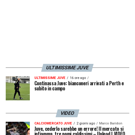
anno, ma segnato da quella frattura al piede
che sembrava dovesse non passare mai. «
Un
anno duro, pieno di sacrifici, con in testa
solo questo momento
» scrive il
classe ’97
su
Instagram
. Ben tornato, anzi ben arrivato
Rolando.
LA PLAYLIST DELLE NOSTRE TOP NEWS
ULTIMISSIME JUVE
ULTIMISSIME JUVE
16 ore ago
Continassa Juve: bianconeri arrivati a Perth e
subito in campo
VIDEO
CALCIOMERCATO JUVE
2 giorni ago
Marco Baridon
Juve, cederlo sarebbe un errore! Il mercato si
infiamma, tre nomi caldissimi – Upload | VIDEO