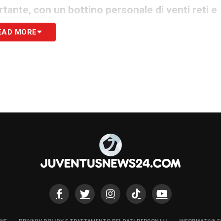
tante, con un bottino personale di venti reti e
 palcoscenici continentali più prestigiosi
. Oltre
EAD MORE
 club, l’attaccante si sta confermando un leader
 nazionale. Impegnato nella rassegna mondiale,
vwllo insieme a Erling Haaland.
La Juventus
internazionali, ma sa che la priorità assoluta
 Kolo Muani
.
S