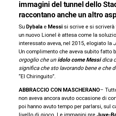
immagini del tunnel dello St
raccontano anche un altro as
Su
Dybala
e
Messi
si scrive e si scriverà
un nuovo Lionel è attesa come la soluzion
interessato aveva, nel 2015, elogiato la
Un complimento che aveva subito fatto b
orgoglio che un
idolo come Messi
dica 
significa che sto lavorando bene e che 
“El Chiringuito”.
ABBRACCIO CON MASCHERANO
– Tutt
non aveva ancora avuto occasione di c
poi hanno avuto tempo per parlarsi, sul 
livello di gioco. Le immagini pre
Juve-Ba