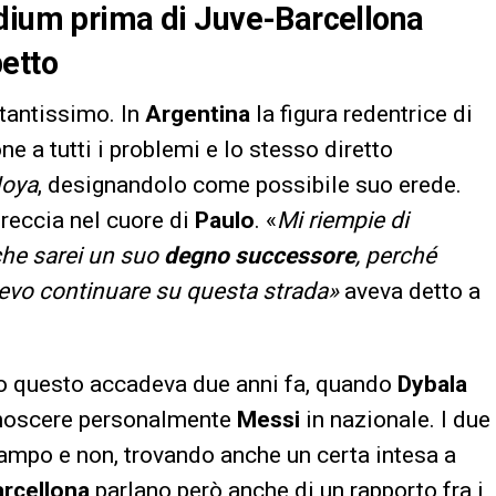
adium prima di Juve-Barcellona
petto
 tantissimo. In
Argentina
la figura redentrice di
e a tutti i problemi e lo stesso diretto
Joya
, designandolo come possibile suo erede.
reccia nel cuore di
Paulo
. «
Mi riempie di
che sarei un suo
degno successore
, perché
devo continuare su questa strada»
aveva detto a
o questo accadeva due anni fa, quando
Dybala
onoscere personalmente
Messi
in nazionale. I due
campo e non, trovando anche un certa intesa a
rcellona
parlano però anche di un rapporto fra i