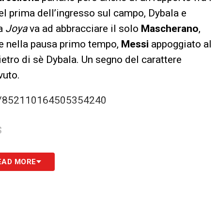
l prima dell’ingresso sul campo, Dybala e
la
Joya
va ad abbracciare il solo
Mascherano
,
e nella pausa primo tempo,
Messi
appoggiato al
etro di sè Dybala. Un segno del carattere
vuto.
us/852110164505354240
S
EAD MORE