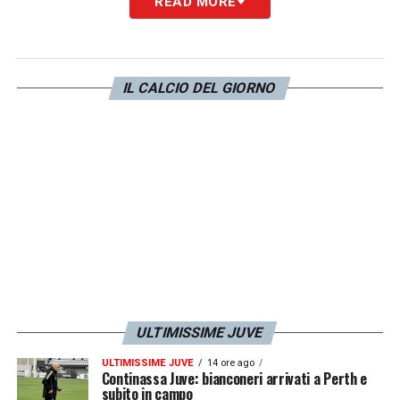
READ MORE
Ripartire da Spalletti può avere senso.
Ma
solo se la società avrà il coraggio di
intervenire sul gruppo, sulle gerarchie e
IL CALCIO DEL GIORNO
sulla personalità
. Perché alla Juventus non
basta giocare bene a tratti: bisogna restare in
piedi quando la partita scotta.
LA PLAYLIST DELLE NOSTRE TOP NEWS
ULTIMISSIME JUVE
ULTIMISSIME JUVE
14 ore ago
Continassa Juve: bianconeri arrivati a Perth e
subito in campo