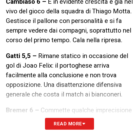
Cambiaso 6 –
È in evidente crescita e già nel
vivo del gioco della squadra di Thiago Motta.
Gestisce il pallone con personalità e si fa
sempre vedere dai compagni, soprattutto nel
corso del primo tempo. Cala nella ripresa.
Gatti 5,5 –
Rimane statico in occasione del
gol di Joao Felix: il portoghese arriva
facilmente alla conclusione e non trova
opposizione. Una disattenzione difensiva
generale che costa il match ai bianconeri.
Bremer 6 –
Commette qualche imprecisione
non da lui nel corso della partita, ma nel
READ MORE
complesso è sempre solido all’interno della
propria area di rigore. Sarà una delle colonne