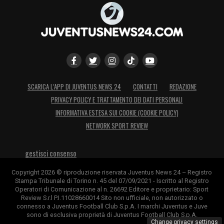
ULTIMA STAGIONE –
«Abbiamo sofferto
tanto per l’extra campo. Per questo
vogliamo vincere e dimostrare che siamo la
Juventus. Siamo meno esperti, ma con più
energia e voglia di fare».
SCARICA L’APP DI JUVENTUS NEWS 24
CONTATTI
REDAZIONE
CASI POGBA E FAGIOLI –
«In questi casi
PRIVACY POLICY E TRATTAMENTO DEI DATI PERSONALI
non è mai semplice, sono giocatori forti che
INFORMATIVA ESTESA SUI COOKIE (COOKIE POLICY)
possono darci una mano ed è difficile non
NETWORK SPORT REVIEW
averli in campo. Paul è molto importante per
la squadra, ha esperienza e dà entusiasmo,
gestisci consenso
Fagioli si allena molto. Ma è sempre
Copyright 2026 © riproduzione riservata Juventus News 24 – Registro
Stampa Tribunale di Torino n. 45 del 07/09/2021 - Iscritto al Registro
difficile».
Operatori di Comunicazione al n. 26692 Editore e proprietario: Sport
Review S.r.l P.I.11028660014 Sito non ufficiale, non autorizzato o
connesso a Juventus Football Club S.p.A. I marchi Juventus e Juve
LOCATELLI –
«Se vieni dal Sassuolo a un
sono di esclusiva proprietà di Juventus Football Club S.p.A.
Change privacy settings