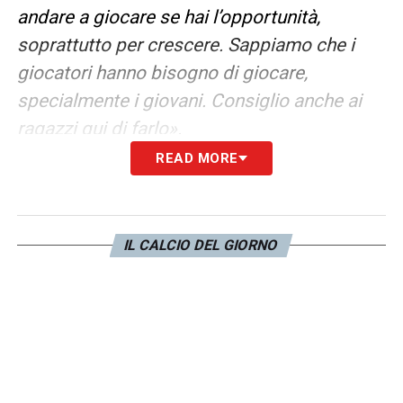
andare a giocare se hai l’opportunità,
soprattutto per crescere. Sappiamo che i
giocatori hanno bisogno di giocare,
specialmente i giovani. Consiglio anche ai
ragazzi qui di farlo».
READ MORE
IBRAHIMOVIC –
«Avevamo litigato, ma per
una roba di campo che può succedere.
Abbiamo sistemato tutto. Era bravo anche
IL CALCIO DEL GIORNO
per i giovani, ti aiuta ad avere una mentalità
da vincenre».
MOTTO JUVE –
«Dimostra che il mister ha
la voglia di sempre e fa le cose per bene.
Fino alla fine. Alla fine conta vincere, non si