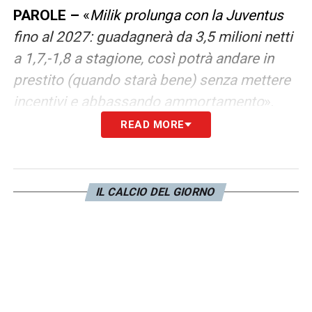
PAROLE –
«
Milik prolunga con la Juventus
fino al 2027: guadagnerà da 3,5 milioni netti
a 1,7,-1,8 a stagione, così potrà andare in
prestito (quando starà bene) senza mettere
incentivi e abbassando ammortamento
».
READ MORE
LA PLAYLIST DELLE NOSTRE TOP NEWS
IL CALCIO DEL GIORNO