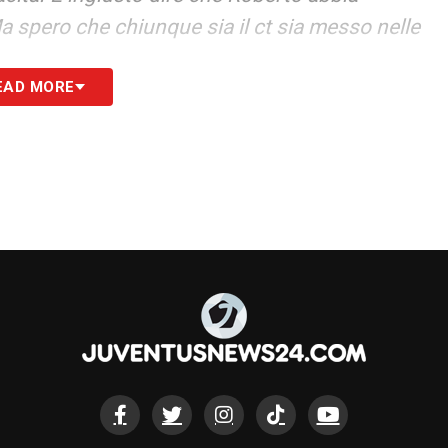
a spero che chiunque sia il ct sia messo nelle
EAD MORE
 vedere come farà Sarri all’Atalanta. È un
izione una squadra forte e adatta a lui. Con
be essere un connubio vincente
».
S