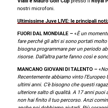
Vialli e Mauro Golf Cup
presso il
Royal P
nostri microfoni.
Ultimissime Juve LIVE: le principali noti
FUORI DAL MONDIALE –
«
È un momento d
fare perché gli altri si sono portati molto
bisogna programmare per un periodo abba
risorse. Dall’altra parte fanno così e sono
MANCANO GIOVANI DI TALENTO –
«
Non
Recentemente abbiamo vinto l’Europeo U1
ultimi anni. C’è bisogno che questi ragaz
ulteriore salto di qualità. A 17 anni puo
non hai finito il tuo percorso. Anzi comin
anche noi dobbiamo aiutarli. Più coraggi