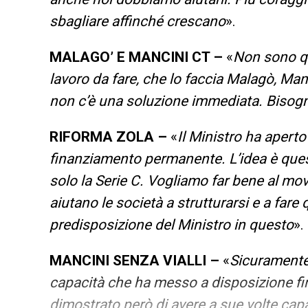
sbagliare affinché crescano
».
MALAGO’ E MANCINI CT –
«
Non sono qu
lavoro da fare, che lo faccia Malagò, Ma
non c’è una soluzione immediata. Biso
RIFORMA ZOLA –
«
Il Ministro ha aperto
finanziamento permanente. L’idea è quest
solo la Serie C. Vogliamo far bene al mov
aiutano le società a strutturarsi e a far
predisposizione del Ministro in questo
».
MANCINI SENZA VIALLI –
«
Sicuramente
capacità che ha messo a disposizione fin
dimostrato però di avere a sue volte cap