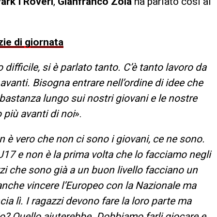
ark I Roveri
,
Gianfranco Zola
ha parlato così ai
zie di giornata
ifficile, si è parlato tanto. C’è tanto lavoro da
 avanti. Bisogna entrare nell’ordine di idee che
stanza lungo sui nostri giovani e le nostre
 più avanti di noi
».
 è vero che non ci sono i giovani, ce ne sono.
7 e non è la prima volta che lo facciamo negli
zi che sono già a un buon livello facciano un
i anche vincere l’Europeo con la Nazionale ma
cia lì. I ragazzi devono fare la loro parte ma
o? Quello aiuterebbe. Dobbiamo farli giocare e