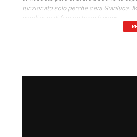
funzionato solo perché c’era Gianluca. M
condizioni di fare un buon lavoro
».
R
PANCHINE IN SERIE A –
«
Sono curioso di
grandissimo allenatore che avrà a dispos
buoni giocatori e buoni giovani. Potreb
LA PLAYLIST DELLE NOSTRE TOP NEW