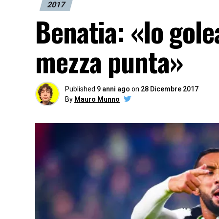
2017
Benatia: «Io gol
mezza punta»
Published
9 anni ago
on
28 Dicembre 2017
By
Mauro Munno