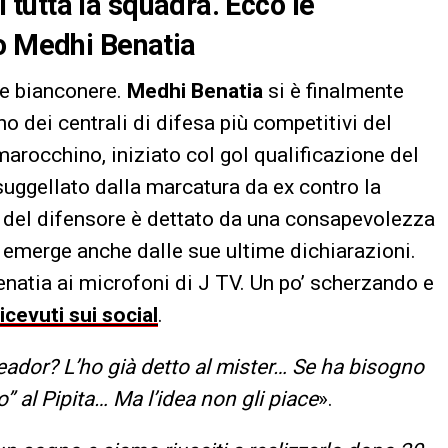
di tutta la squadra. Ecco le
do Medhi Benatia
ne bianconere.
Medhi Benatia
si è finalmente
o dei centrali di difesa più competitivi del
arocchino, iniziato col gol qualificazione del
suggellato dalla marcatura da ex contro la
a del difensore è dettato da una consapevolezza
e emerge anche dalle sue ultime dichiarazioni.
natia ai microfoni di J TV. Un po’ scherzando e
ricevuti sui social
.
oleador? L’ho già detto al mister… Se ha bisogno
” al Pipita… Ma l’idea non gli piace
».