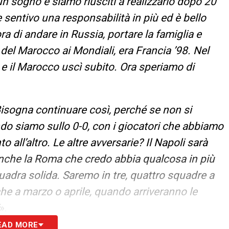
n sogno e siamo riusciti a realizzarlo dopo 20
 sentivo una responsabilità in più ed è bello
ora di andare in Russia, portare la famiglia e
 del Marocco ai Mondiali, era Francia ’98. Nel
 e il Marocco uscì subito. Ora speriamo di
isogna continuare così, perché se non si
do siamo sullo 0-0, con i giocatori che abbiamo
ll’altro. Le altre avversarie? Il Napoli sarà
 anche la Roma che credo abbia qualcosa in più
uadra solida. Saremo in tre, quattro squadre a
he a marzo o aprile, quando arriveranno le
».
EAD MORE