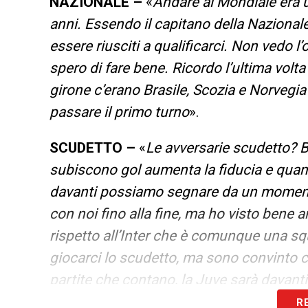
NAZIONALE –
«
Andare al Mondiale era u
anni. Essendo il capitano della Nazionale
essere riusciti a qualificarci. Non vedo l’
spero di fare bene. Ricordo l’ultima volta
girone c’erano Brasile, Scozia e Norvegia
passare il primo turno
».
SCUDETTO –
«
Le avversarie scudetto? B
subiscono gol aumenta la fiducia e quan
davanti possiamo segnare da un momento a
con noi fino alla fine, ma ho visto bene
rispetto all’Inter che è comunque una sq
giocarci lo scudetto, ma sono convinto c
partite che contano, la Juve sarà davanti
R