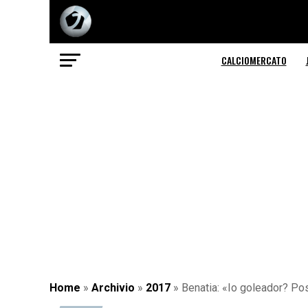
CALCIOMERCATO
Home
»
Archivio
»
2017
»
Benatia: «Io goleador? P