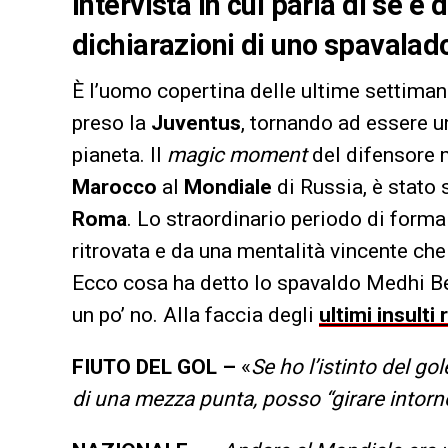
intervista in cui parla di sé e 
dichiarazioni di uno spavala
È l’uomo copertina delle ultime settima
preso la
Juventus
, tornando ad essere un
pianeta. Il
magic moment
del difensore m
Marocco
al
Mondiale
di Russia, è stato 
Roma
. Lo straordinario periodo di form
ritrovata e da una mentalità vincente ch
Ecco cosa ha detto lo spavaldo Medhi Be
un po’ no. Alla faccia degli
ultimi insulti 
FIUTO DEL GOL –
«
Se ho l’istinto del g
di una mezza punta, posso “girare intorno