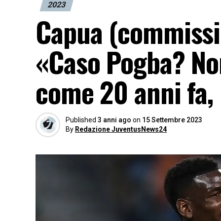
2023
Capua (commissio
«Caso Pogba? Non 
come 20 anni fa,
Published
3 anni ago
on
15 Settembre 2023
By
Redazione JuventusNews24