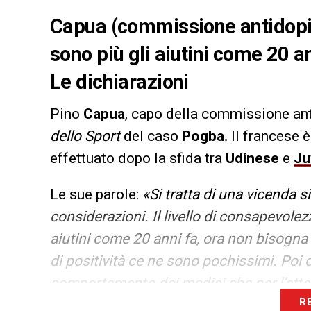
Capua (commissione antidopi
sono più gli aiutini come 20 a
Le dichiarazioni
Pino
Capua
, capo della commissione an
dello Sport
del caso
Pogba.
Il francese è
effettuato dopo la sfida tra
Udinese
e
Ju
Le sue parole:
«Si tratta di una vicenda 
considerazioni. Il livello di consapevole
aiutini come 20 anni fa, ora non bisogna
di positività ce ne sono pochissimi. Poi 
comportamento dei medici che per l’atten
R