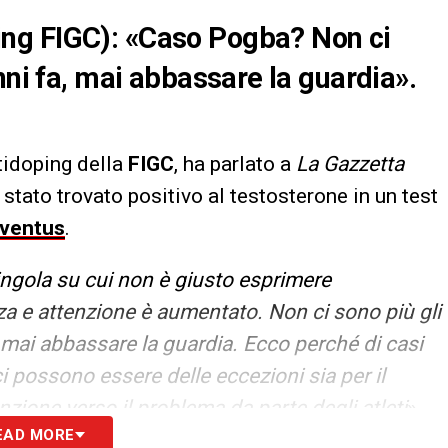
ng FIGC): «Caso Pogba? Non ci
nni fa, mai abbassare la guardia».
tidoping della
FIGC
, ha parlato a
La Gazzetta
 stato trovato positivo al testosterone in un test
ventus
.
singola su cui non è giusto esprimere
zza e attenzione è aumentato. Non ci sono più gli
 mai abbassare la guardia. Ecco perché di casi
ci possono essere delle eccezioni sia per il
zione verso il problema da parte degli atleti
».
EAD MORE