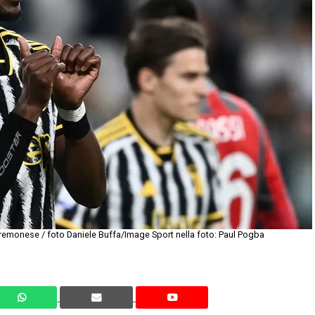
remonese / foto Daniele Buffa/Image Sport nella foto: Paul Pogba