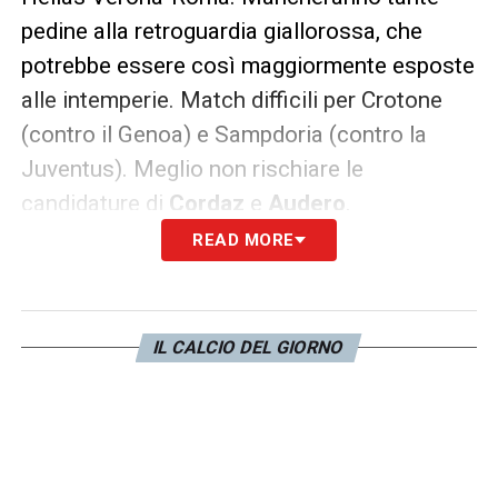
pedine alla retroguardia giallorossa, che
potrebbe essere così maggiormente esposte
alle intemperie. Match difficili per Crotone
(contro il Genoa) e Sampdoria (contro la
Juventus). Meglio non rischiare le
candidature di
Cordaz
e
Audero
.
READ MORE
Da schierare
: Szczesny (Juventus), Perin
(Genoa), Consigli (Sassuolo)
IL CALCIO DEL GIORNO
Da escludere
: Pau Lopez (Roma), Cordaz
(Crotone), Audero (Sampdoria)
Difensori: i consigli per la 1ª
giornata