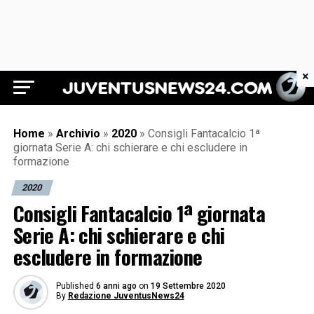
×
Juventus News 24
Home
»
Archivio
»
2020
»
Consigli Fantacalcio 1ª
giornata Serie A: chi schierare e chi escludere in
formazione
2020
Consigli Fantacalcio 1ª giornata
Serie A: chi schierare e chi
escludere in formazione
Published
6 anni ago
on
19 Settembre 2020
By
Redazione JuventusNews24