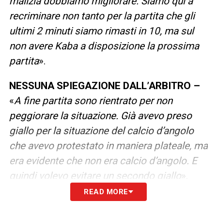
malizia dobbiamo migliorare. Siamo qui a
recriminare non tanto per la partita che gli
ultimi 2 minuti siamo rimasti in 10, ma sul
non avere Kaba a disposizione la prossima
partita
».
NESSUNA SPIEGAZIONE DALL’ARBITRO –
«
A fine partita sono rientrato per non
peggiorare la situazione. Già avevo preso
giallo per la situazione del calcio d’angolo
che avevo protestato in maniera plateale, ma
era evidente che non era calcio d’angolo. E
quindi volevo evitare un secondo giallo
».
READ MORE
GLI EPISODI –
«
I ragazzi han protestato su
due circostanze evidenti dal campo, ma non