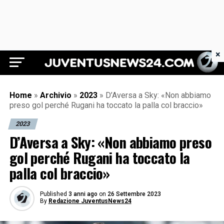
×
Juventus News 24
Home
»
Archivio
»
2023
»
D’Aversa a Sky: «Non abbiamo
preso gol perché Rugani ha toccato la palla col braccio»
2023
D’Aversa a Sky: «Non abbiamo preso
gol perché Rugani ha toccato la
palla col braccio»
Published
3 anni ago
on
26 Settembre 2023
By
Redazione JuventusNews24