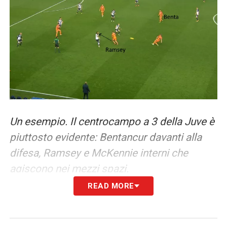
Un esempio. Il centrocampo a 3 della Juve è
piuttosto evidente: Bentancur davanti alla
difesa, Ramsey e McKennie interni che
agiscono nei mezzi spazi.
READ MORE
Ritorno alle origini per McKennie
Il problema è che mancano sia
Bentancur