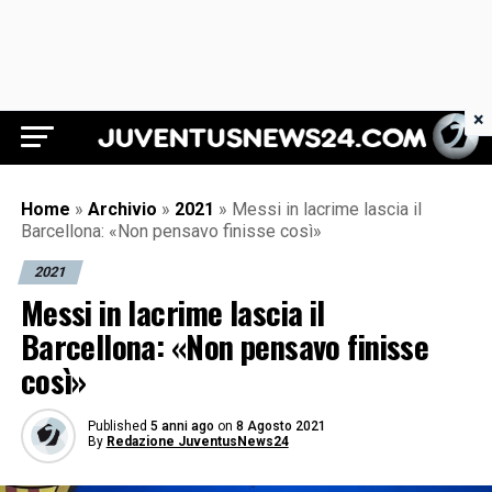
×
Juventus News 24
Home
»
Archivio
»
2021
»
Messi in lacrime lascia il
Barcellona: «Non pensavo finisse così»
2021
Messi in lacrime lascia il
Barcellona: «Non pensavo finisse
così»
Published
5 anni ago
on
8 Agosto 2021
By
Redazione JuventusNews24