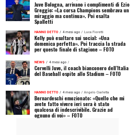
Juve Bologna, arrivano i complimenti di Ezio
Greggio: «La corsa Champions sembrava un
miraggio ma continua». Poi esalta
Spalletti
HANNO DETTO
4 mesi ago
Luca Fioretti
Kelly può esultare sui social: «Una
domenica perfetta». Poi traccia la strada
per questo finale di stagione – FOTO
NEWS
4 mesi ago
Cervelli Juve, il coach bianconero dell’Italia
del Baseball ospite allo Stadium – FOTO
HANNO DETTO
4 mesi ago
Angelo Ciarletta
Bernardeschi emozionato: «Quello che mi
avete fatto vivere ieri sera è stato
qualcosa di indescrivibile. Grazie ad
ognuno di voi» – FOTO