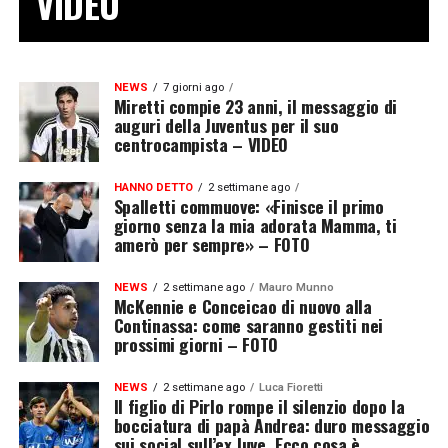
VIDEO
NEWS
7 giorni ago
Miretti compie 23 anni, il messaggio di
auguri della Juventus per il suo
centrocampista – VIDEO
HANNO DETTO
2 settimane ago
Spalletti commuove: «Finisce il primo
giorno senza la mia adorata Mamma, ti
amerò per sempre» – FOTO
NEWS
2 settimane ago
Mauro Munno
McKennie e Conceicao di nuovo alla
Continassa: come saranno gestiti nei
prossimi giorni – FOTO
NEWS
2 settimane ago
Luca Fioretti
Il figlio di Pirlo rompe il silenzio dopo la
bocciatura di papà Andrea: duro messaggio
sui social sull’ex Juve. Ecco cosa è