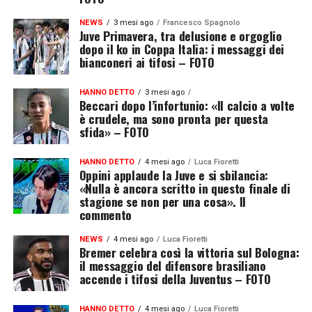
NEWS
3 mesi ago
Francesco Spagnolo
Juve Primavera, tra delusione e orgoglio
dopo il ko in Coppa Italia: i messaggi dei
bianconeri ai tifosi – FOTO
HANNO DETTO
3 mesi ago
Beccari dopo l’infortunio: «Il calcio a volte
è crudele, ma sono pronta per questa
sfida» – FOTO
HANNO DETTO
4 mesi ago
Luca Fioretti
Oppini applaude la Juve e si sbilancia:
«Nulla è ancora scritto in questo finale di
stagione se non per una cosa». Il
commento
NEWS
4 mesi ago
Luca Fioretti
Bremer celebra così la vittoria sul Bologna:
il messaggio del difensore brasiliano
accende i tifosi della Juventus – FOTO
HANNO DETTO
4 mesi ago
Luca Fioretti