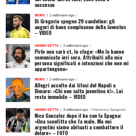
successo
NEWS
2 settimane ago
Di Gregorio spegne 29 candeline: gli
auguri di buon compleanno della Juventus
– VIDEO
HANNO DETTO
2 settimane ago
Pirlo non sarà ct, lo sfogo: «Me lo hanno
comunicato ieri sera. Attribuiti alla mia
persona significati e intenzioni che non mi
appartengono»
NEWS
2 settimane ago
Allegri accolto dai tifosi del Napoli a
Dimaro: «Chi non salta juventino è!». Lui
resta immobile – VIDEO
HANNO DETTO
3 settimane ago
Francesco Spagnolo
Nico Gonzalez dopo il ko con la Spagna:
«Una sconfitta che fa male. Ma noi
argentini siamo abituati a combattere il
dolore» – FOTO