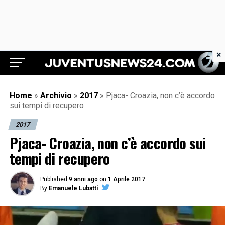
×
Juventus News 24
Home
»
Archivio
»
2017
»
Pjaca- Croazia, non c’è accordo
sui tempi di recupero
2017
Pjaca- Croazia, non c’è accordo sui
tempi di recupero
Published
9 anni ago
on
1 Aprile 2017
By
Emanuele Lubatti