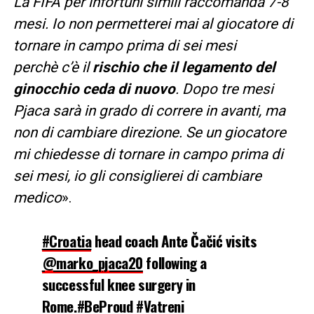
La FIFA per infortuni simili raccomanda 7-8
mesi. Io non permetterei mai al giocatore di
tornare in campo prima di sei mesi
perchè
c’è il
rischio che il legamento del
ginocchio ceda di nuovo
. Dopo tre mesi
Pjaca sarà in grado di correre in avanti, ma
non di cambiare direzione. Se un giocatore
mi chiedesse di tornare in campo prima di
sei mesi, io gli consiglierei di cambiare
medico
».
#Croatia
head coach Ante Čačić visits
@marko_pjaca20
following a
successful knee surgery in
Rome.
#BeProud
#Vatreni