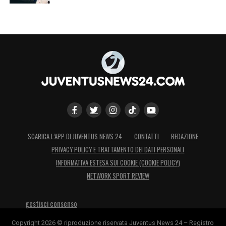
1, perdendo poi ai rigori. Nella seconda sfida
i giallorossi hanno invece battuto il
Tottenham
3-2 con le reti di
Perotti
e dei
giovani
Under
e
Tumminello
.
LA PLAYLIST DELLE NOSTRE TOP NEWS
SCARICA L’APP DI JUVENTUS NEWS 24
CONTATTI
REDAZIONE
PRIVACY POLICY E TRATTAMENTO DEI DATI PERSONALI
INFORMATIVA ESTESA SUI COOKIE (COOKIE POLICY)
NETWORK SPORT REVIEW
gestisci consenso
Copyright 2026 © riproduzione riservata Juventus News 24 – Registro