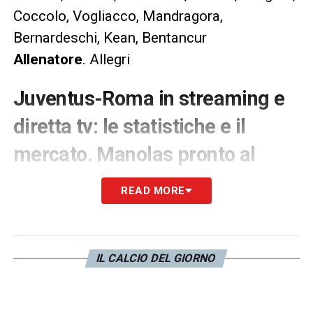
Coccolo, Vogliacco, Mandragora,
Bernardeschi, Kean, Bentancur
Allenatore
. Allegri
Juventus-Roma in streaming e
diretta tv: le statistiche e il
mercato. Manolas pronto al
cambio di maglia?
READ MORE
Il nome caldo fra i due club è indubbiamente
quello di
Manolas
. Il greco era già in
partenza ad inizio calciomercato in direzione
IL CALCIO DEL GIORNO
San Pietroburgo, ma poi tutto saltò all’ultimo.
Ecco allora che potrebbe ripartire di nuovo,