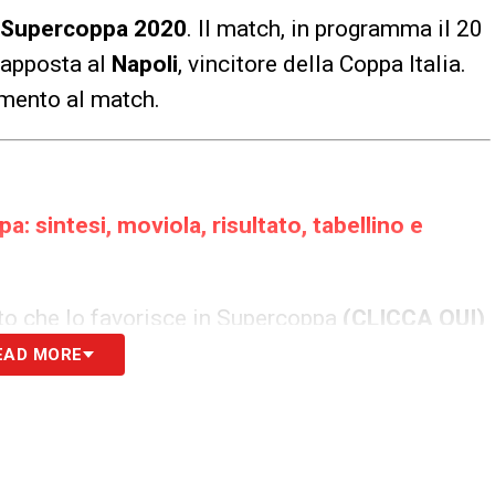
Supercoppa 2020
. Il match, in programma il 20
rapposta al
Napoli
, vincitore della Coppa Italia.
amento al match.
: sintesi, moviola, risultato, tabellino e
to che lo favorisce in Supercoppa
(CLICCA QUI)
EAD MORE
idere: sarà titolare contro i bianconeri
zano: solo loro due ci sono riusciti quest’anno