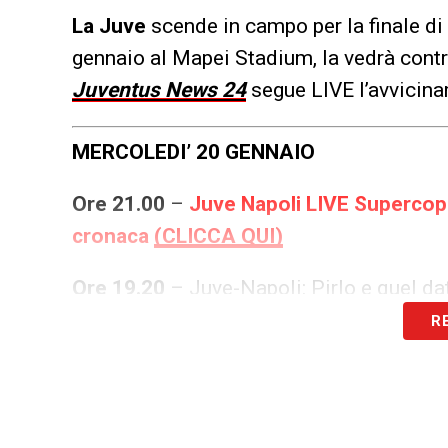
La Juve
scende in campo per la finale di
gennaio al Mapei Stadium, la vedrà cont
Juventus News 24
segue LIVE l’avvicin
MERCOLEDI’ 20 GENNAIO
Ore 21.00
–
Juve Napoli LIVE Supercoppa
cronaca
(CLICCA QUI)
Ore 19.20
– Juve-Napoli: Pirlo e quel da
R
Ore 18.20
– Juve-Napoli, Gattuso può sorr
(CLICCA QUI)
Ore 17.30
– Juve-Napoli, Morata come Lo