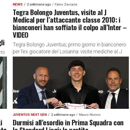
NEWS
2 settimane ago
Fabio Zaccaria
Tegra Bolongo Juventus, visite al J
Medical per l’attaccante classe 2010: i
bianconeri han soffiato il colpo all’Inter –
VIDEO
li
Tegra Bolongo Juventus, primo giorno in bianconero
per l’ex giocatore del Losanna: visite mediche al J
rni
Medical e poi nei prossimi mesi la firma sul
contratto....
JUVENTUS NEXT GEN
2 settimane ago
Mauro Munno
i
Durmisi all’esordio in Prima Squadra con
ata
lo Standard Liegi: la partita