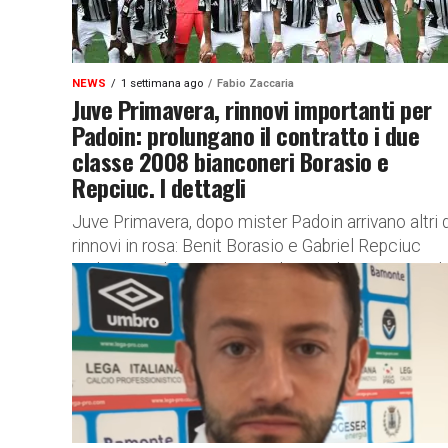
NEWS
1 settimana ago
Fabio Zaccaria
Juve Primavera, rinnovi importanti per
Padoin: prolungano il contratto i due
classe 2008 bianconeri Borasio e
Repciuc. I dettagli
Juve Primavera, dopo mister Padoin arrivano altri 
rinnovi in rosa: Benit Borasio e Gabriel Repciuc
prolungano il contratto con la Vecchia Signora. Gli
accordi con...