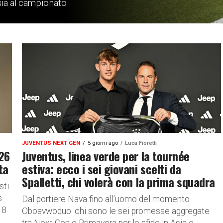
sia al campionato
JUVENTUS NEXT GEN
5 giorni ago
Luca Fioretti
026
Juventus, linea verde per la tournée
ta
estiva: ecco i sei giovani scelti da
Spalletti, chi volerà con la prima squadra
sti
s
Dal portiere Nava fino all’uomo del momento
18
Oboavwoduo: chi sono le sei promesse aggregate