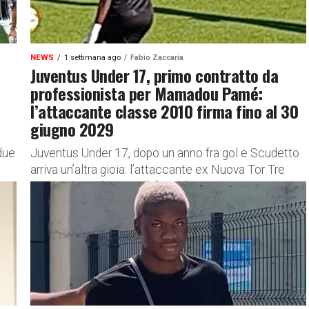
NEWS
1 settimana ago
Fabio Zaccaria
Juventus Under 17, primo contratto da
professionista per Mamadou Pamé:
l’attaccante classe 2010 firma fino al 30
giugno 2029
due
Juventus Under 17, dopo un anno fra gol e Scudetto
arriva un’altra gioia: l’attaccante ex Nuova Tor Tre
Teste Mamadou Pamé firma il suo primo contratto...