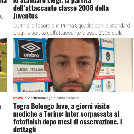
dell’attaccante classe 2008 della
Juventus
».
Durmisi all’esordio in Prima Squadra con lo Standard
Liegi: la partita dell’attaccante classe 2008 della
Juventus, rimasto in campo per un tempo Nel
successo ottenuto dalla Juventus nel...
NEWS
2 settimane ago
Fabio Zaccaria
a
Tegra Bolongo Juve, a giorni visite
mediche a Torino: Inter sorpassata al
fotofinish dopo mesi di osservazione. I
dettagli