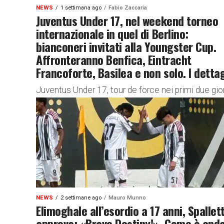
NEWS
1 settimana ago
Fabio Zaccaria
Juventus Under 17, nel weekend torneo
internazionale in quel di Berlino:
bianconeri invitati alla Youngster Cup.
Affronteranno Benfica, Eintracht
Francoforte, Basilea e non solo. I dettag
Juventus Under 17, tour de force nei primi due gio
di agosto per la neo squadra di mister Grauso:
bianconeri a Berlino per la Youngster Cup,...
NEWS
2 settimane ago
Mauro Munno
Elimoghale all’esordio a 17 anni, Spallett
approva: «Bravo Destiny!». Come è and