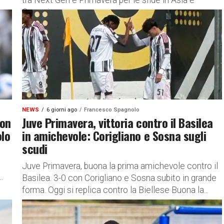
tra Next Gen e Primavera per le sfide in Asia e
Oceania...
NEWS
6 giorni ago
Francesco Spagnolo
con
Juve Primavera, vittoria contro il Basilea
olo
in amichevole: Corigliano e Sosna sugli
scudi
Juve Primavera, buona la prima amichevole contro il
.
Basilea. 3-0 con Corigliano e Sosna subito in grande
forma. Oggi si replica contro la Biellese Buona la...