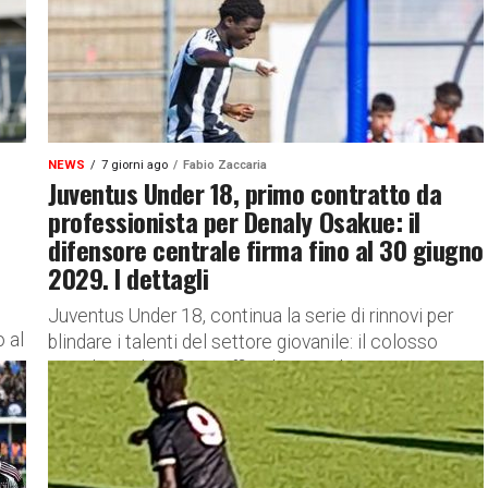
NEWS
7 giorni ago
Fabio Zaccaria
Juventus Under 18, primo contratto da
professionista per Denaly Osakue: il
difensore centrale firma fino al 30 giugno
2029. I dettagli
Juventus Under 18, continua la serie di rinnovi per
 al
blindare i talenti del settore giovanile: il colosso
Denaly Osakue firma ufficialmente il primo contratto
da professionista...