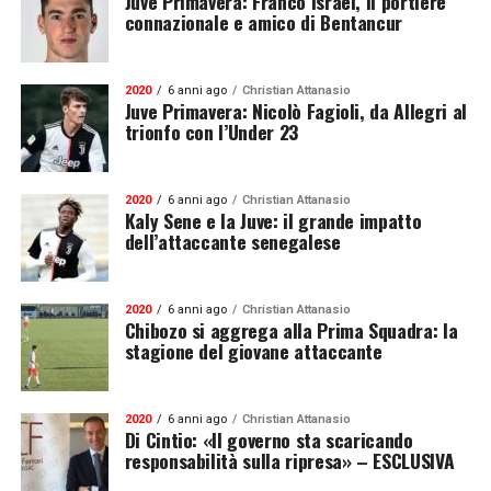
Juve Primavera: Franco Israel, il portiere
connazionale e amico di Bentancur
2020
6 anni ago
Christian Attanasio
Juve Primavera: Nicolò Fagioli, da Allegri al
trionfo con l’Under 23
2020
6 anni ago
Christian Attanasio
Kaly Sene e la Juve: il grande impatto
dell’attaccante senegalese
2020
6 anni ago
Christian Attanasio
Chibozo si aggrega alla Prima Squadra: la
stagione del giovane attaccante
2020
6 anni ago
Christian Attanasio
Di Cintio: «Il governo sta scaricando
responsabilità sulla ripresa» – ESCLUSIVA