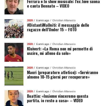
Ferrara e lo show musicale: l’ex Juve suona
e canta Bennato – VIDEO
2020
6 anni ago
Christian Attanasio
#DistantiMaUniti: il messaggio delle
ragazze dell’Under 15 – FOTO
2020
6 anni ago
Christian Attanasio
Kluivert: «La Roma non mi permette di
uscire, mi alleno da solo»
2020
6 anni ago
Christian Attanasio
Mauri (preparatore atletico): «Serviranno
almeno 10-15 giorni per recuperare»
2020
6 anni ago
Christian Attanasio
Boattin: «Insieme vinceremo questa
partita. io resto a casa» – VIDEO