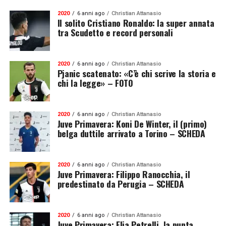
2020
6 anni ago
Christian Attanasio
Il solito Cristiano Ronaldo: la super annata
tra Scudetto e record personali
2020
6 anni ago
Christian Attanasio
Pjanic scatenato: «C’è chi scrive la storia e
chi la legge» – FOTO
2020
6 anni ago
Christian Attanasio
Juve Primavera: Koni De Winter, il (primo)
belga duttile arrivato a Torino – SCHEDA
2020
6 anni ago
Christian Attanasio
Juve Primavera: Filippo Ranocchia, il
predestinato da Perugia – SCHEDA
2020
6 anni ago
Christian Attanasio
Juve Primavera: Elia Petrelli, la punta