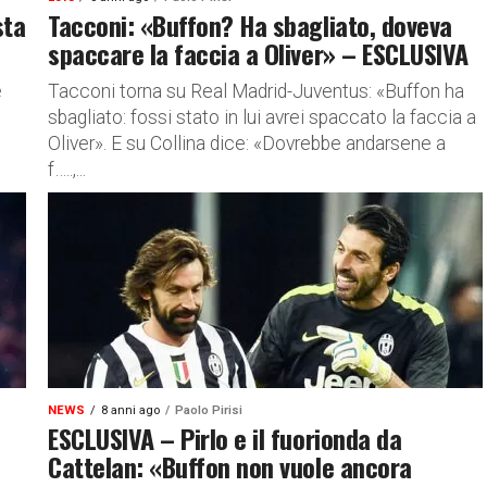
sta
Tacconi: «Buffon? Ha sbagliato, doveva
spaccare la faccia a Oliver» – ESCLUSIVA
e
Tacconi torna su Real Madrid-Juventus: «Buffon ha
sbagliato: fossi stato in lui avrei spaccato la faccia a
–
Oliver». E su Collina dice: «Dovrebbe andarsene a
f…..,...
NEWS
8 anni ago
Paolo Pirisi
ESCLUSIVA – Pirlo e il fuorionda da
Cattelan: «Buffon non vuole ancora