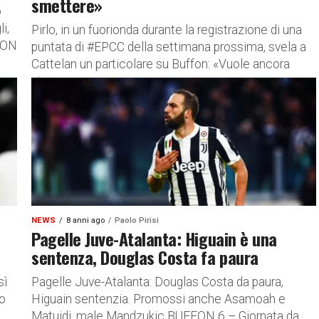
smettere»
o
i,
Pirlo, in un fuorionda durante la registrazione di una
FON
puntata di #EPCC della settimana prossima, svela a
Cattelan un particolare su Buffon: «Vuole ancora
giocare, non...
NEWS
8 anni ago
Paolo Pirisi
Pagelle Juve-Atalanta: Higuain è una
sentenza, Douglas Costa fa paura
sì
Pagelle Juve-Atalanta: Douglas Costa da paura,
to
Higuain sentenzia. Promossi anche Asamoah e
Matuidi, male Mandzukic BUFFON 6 – Giornata da