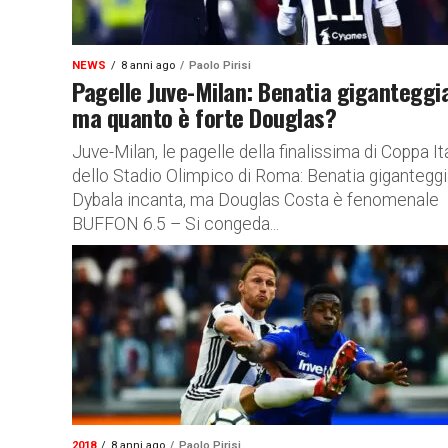
NEWS
8 anni ago
Paolo Pirisi
Pagelle Juve-Milan: Benatia giganteggi
ma quanto è forte Douglas?
Juve-Milan, le pagelle della finalissima di Coppa It
dello Stadio Olimpico di Roma: Benatia giganteggi
Dybala incanta, ma Douglas Costa è fenomenale
BUFFON 6.5 – Si congeda...
2018
8 anni ago
Paolo Pirisi