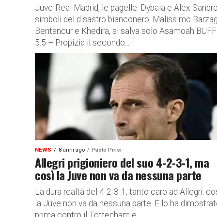
Juve-Real Madrid, le pagelle: Dybala e Alex Sandr
simboli del disastro bianconero. Malissimo Barzagl
Bentancur e Khedira, si salva solo Asamoah BUF
5.5 – Propizia il secondo...
NEWS
8 anni ago
Paolo Pirisi
Allegri prigioniero del suo 4-2-3-1, ma
così la Juve non va da nessuna parte
La dura realtà del 4-2-3-1, tanto caro ad Allegri: co
la Juve non va da nessuna parte. E lo ha dimostra
prima contro il Tottenham e...