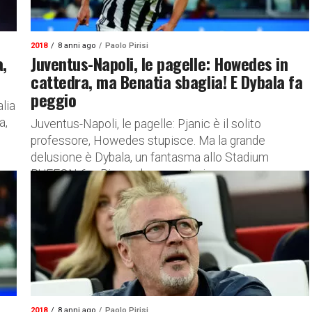
2018
8 anni ago
Paolo Pirisi
a,
Juventus-Napoli, le pagelle: Howedes in
cattedra, ma Benatia sbaglia! E Dybala fa
peggio
alia
a,
Juventus-Napoli, le pagelle: Pjanic è il solito
professore, Howedes stupisce. Ma la grande
delusione è Dybala, un fantasma allo Stadium
BUFFON 6 – Risponde presente in...
2018
8 anni ago
Paolo Pirisi