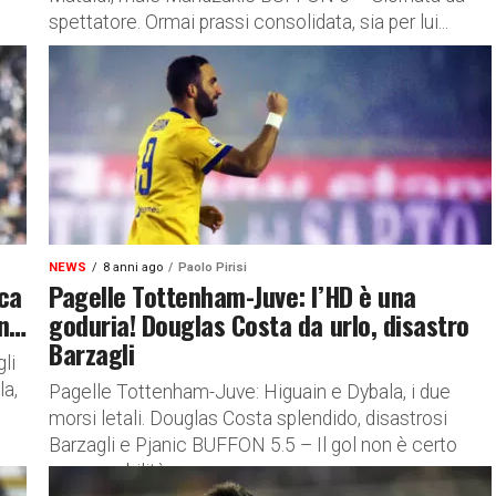
spettatore. Ormai prassi consolidata, sia per lui...
NEWS
8 anni ago
Paolo Pirisi
oca
Pagelle Tottenham-Juve: l’HD è una
in…
goduria! Douglas Costa da urlo, disastro
Barzagli
li
la,
Pagelle Tottenham-Juve: Higuain e Dybala, i due
morsi letali. Douglas Costa splendido, disastrosi
Barzagli e Pjanic BUFFON 5.5 – Il gol non è certo
responsabilità sua....